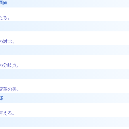
価値
たち。
の対比。
の分岐点。
変革の美。
郷
与える。