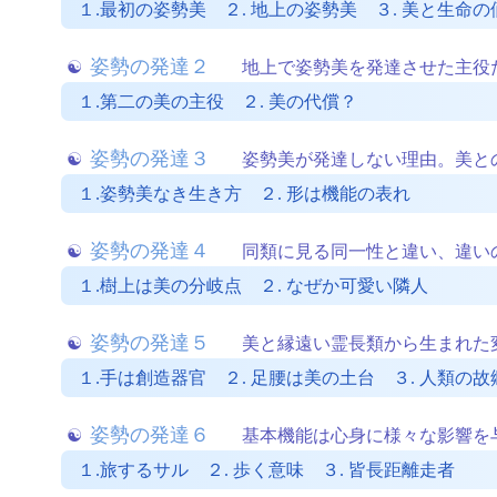
１.最初の姿勢美 ２. 地上の姿勢美 ３. 美と生命の
姿勢の発達２
地上で姿勢美を発達させた主役
１.第二の美の主役 ２. 美の代償？
姿勢の発達３
姿勢美が発達しない理由。美と
１.姿勢美なき生き方 ２. 形は機能の表れ
姿勢の発達４
同類に見る同一性と違い、違い
１.樹上は美の分岐点 ２. なぜか可愛い隣人
姿勢の発達５
美と縁遠い霊長類から生まれた
１.手は創造器官 ２. 足腰は美の土台 ３. 人類の故
姿勢の発達６
基本機能は心身に様々な影響を
１.旅するサル ２. 歩く意味 ３. 皆長距離走者